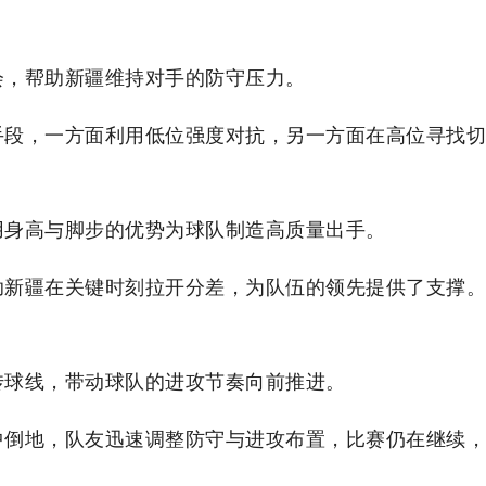
会，帮助新疆维持对手的防守压力。
手段，一方面利用低位强度对抗，另一方面在高位寻找切
用身高与脚步的优势为球队制造高质量出手。
助新疆在关键时刻拉开分差，为队伍的领先提供了支撑。
传球线，带动球队的进攻节奏向前推进。
中倒地，队友迅速调整防守与进攻布置，比赛仍在继续，