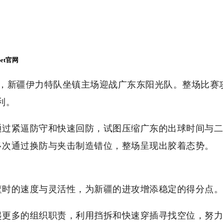
et官网
关键对决中，新疆伊力特队坐镇主场迎战广东东阳光队。整场
利。
通过紧逼防守和快速回防，试图压缩广东的出球时间与二
多次通过换防与夹击制造错位，整场呈现出胶着态势。
篮时的速度与灵活性，为新疆的进攻增添稳定的得分点。
起更多的组织职责，利用挡拆和快速穿插寻找空位，努力