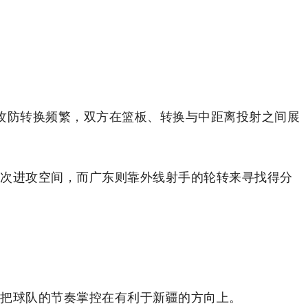
比赛攻防转换频繁，双方在篮板、转换与中距离投射之间展
次进攻空间，而广东则靠外线射手的轮转来寻找得分
把球队的节奏掌控在有利于新疆的方向上。