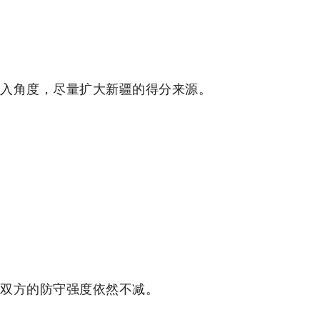
入角度，尽量扩大新疆的得分来源。
双方的防守强度依然不减。