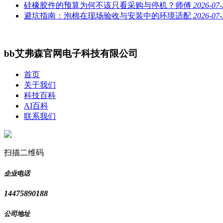
硅橡胶件的预算为何不该只看采购与停机？师傅
2026-07-
避坑指南：泡棉在现场验收与安装中的环境适配
2026-07-
bb艾弗森官网电子科技有限公司
首页
关于我们
科技百科
AI百科
联系我们
扫描二维码
企业电话
14475890188
公司地址