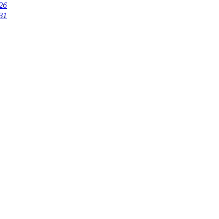
26
31